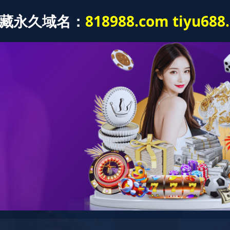
新闻动态
党建工作