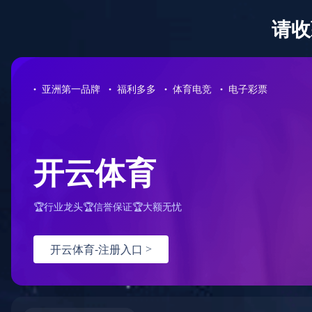
网站首页
公司介绍