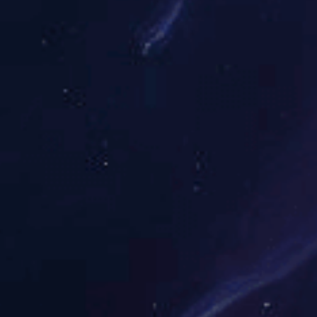
09-10
2024
08-07
2024
07-12
2024
06-10
2024