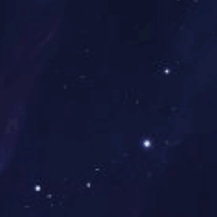
2024年8月 环境信息公开内容
2024年7月 环境信息公开内容
2024年6月 环境信息公开内容
2024年5月 环境信息公开内容