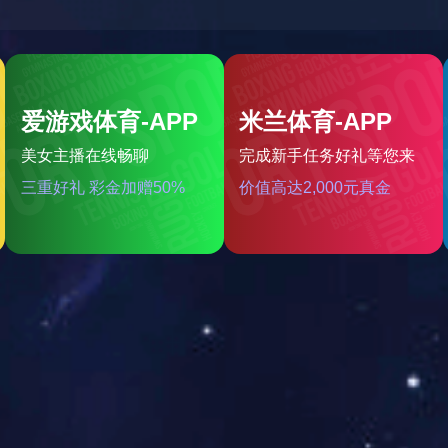
2024年11月 环境信息公开内容
2024年10月信息公开
2024年9月 环境信息公开内容