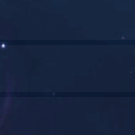
环境信息公
乐动在线 危险废物污染环境防治信息公开
2024年12月 环境信息公开内容