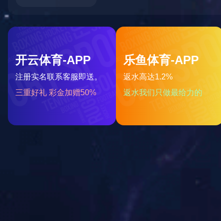
2025
12-09
2024
11-11
2024
10-08
2024