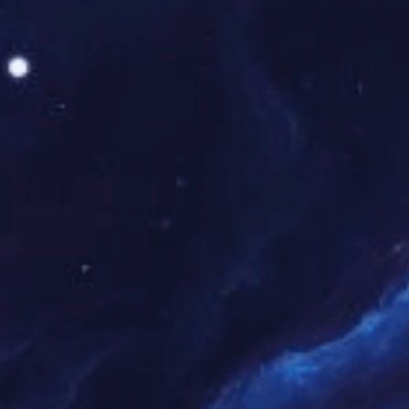
2024年4月 环境信息公开内容
2024年3月 环境信息公开内容
2024年2月 环境信息公开内容