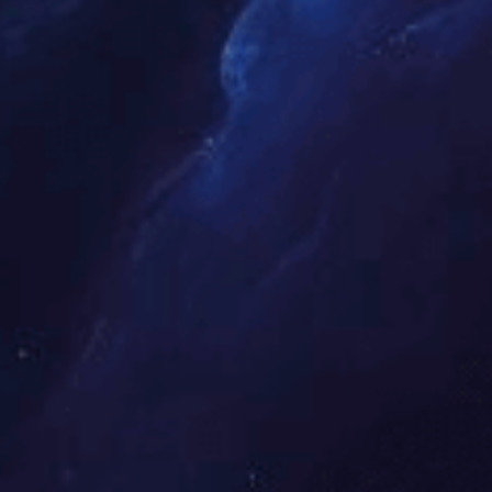
2024年1月 环境信息公开内容
2023年12月 环境信息公开内容
2023年11月 环境信息公开内容
2023年10月 环境信息公开内容