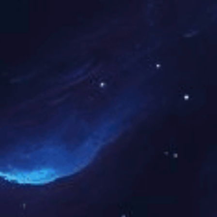
02-09
2024
01-12
2024
12-11
2023
11-14
2023