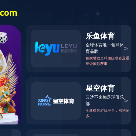
信息公开
乐动（中国）