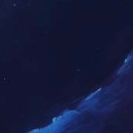
廉政文化墙以时光为轴，从新时代全
深层次地勾勒出廉政思想一脉相承的
警钟。公司党员驻足细览、凝神聆
固。