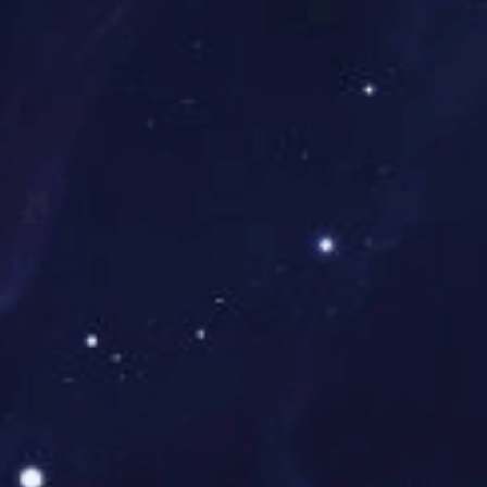
参观清廉文化教育馆
鲜活的图片影像、寓意深刻的实物模型相互交织。
一片冰心在玉壶”的清廉典故，全方位、多维度、
事迹供人敬仰，也陈列着违纪违法典型案例敲响
律、守规矩”的重要意义，思想防线得到进一步加