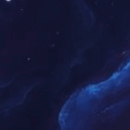
织委员尹小华领学《习近平关于加强党的作风建
，公司党委组织委员尹小华带领全体党员学习了《
沈晓明在全省集中整治违规吃喝工作推进会上的