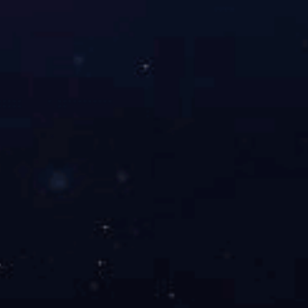
任杨浩东调研污水处理厂运行情况